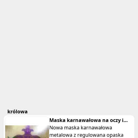
królowa
Maska karnawałowa na oczy i
nos fioletowa turkusowa wstążka
Nowa maska karnawałowa
metalowa z regulowana opaska