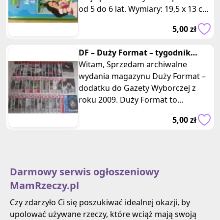
od 5 do 6 lat. Wymiary: 19,5 x 13 cm.
Posiadam dwie takie same szt
5,00 zł
DF – Duży Format – tygodnik
Gazety Wyborczej z roku 2009
Witam, Sprzedam archiwalne
wydania magazynu Duży Format –
dodatku do Gazety Wyborczej z
roku 2009. Duży Format to
cotygodniowy magazyn
5,00 zł
reporterów, w którym
Darmowy serwis ogłoszeniowy
MamRzeczy.pl
Czy zdarzyło Ci się poszukiwać idealnej okazji, by
upolować używane rzeczy, które wciąż mają swoją