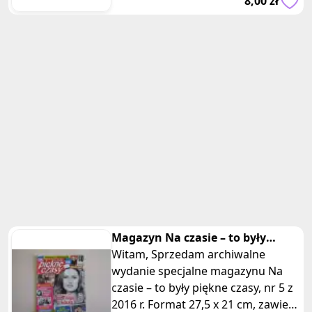
8,00 zł
wyprodukowany przez Walt D
Magazyn Na czasie – to były
piękne czasy nr 5 2016 r plakaty
Witam, Sprzedam archiwalne
wydanie specjalne magazynu Na
czasie – to były piękne czasy, nr 5 z
2016 r. Format 27,5 x 21 cm, zawiera