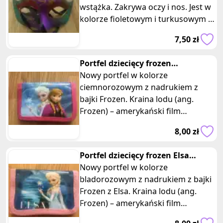
wstążka. Zakrywa oczy i nos. Jest w
kolorze fioletowym i turkusowym z
elementami brokatowymi.
7,50 zł
Wymiary: 19 x
Portfel dziecięcy frozen
ciemnoróżowy
Nowy portfel w kolorze
ciemnorozowym z nadrukiem z
bajki Frozen. Kraina lodu (ang.
Frozen) – amerykański film
animowany z 2013,
8,00 zł
wyprodukowany przez Walt Disney
Portfel dziecięcy frozen Elsa
bladoróżowy
Nowy portfel w kolorze
bladorozowym z nadrukiem z bajki
Frozen z Elsa. Kraina lodu (ang.
Frozen) – amerykański film
animowany z 2013,