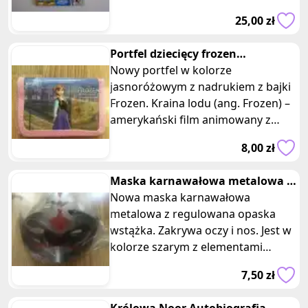
48 stron w tym m.in. ob
25,00 zł
Portfel dziecięcy frozen
jasnoróżowy
Nowy portfel w kolorze
jasnoróżowym z nadrukiem z bajki
Frozen. Kraina lodu (ang. Frozen) –
amerykański film animowany z
2013, wyprodukowany przez Walt
8,00 zł
Disney A
Maska karnawałowa metalowa z
wstążka na oczy i nos szara
Nowa maska karnawałowa
metalowa z regulowana opaska
wstążka. Zakrywa oczy i nos. Jest w
kolorze szarym z elementami
brokatowymi. Wymiary: 19 x 12 cm.
7,50 zł
Posiadam d