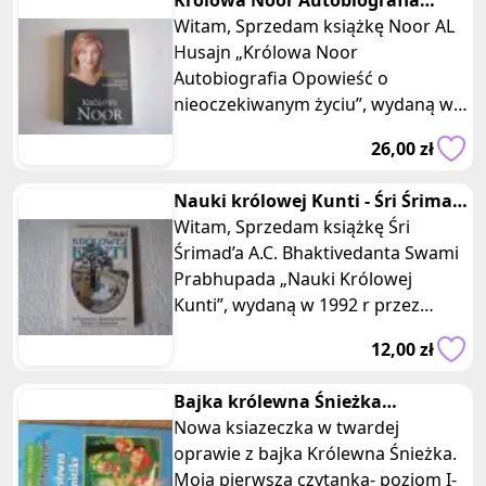
Królowa Noor Autobiografia
Opowieść o nieoczekiwanym
Witam, Sprzedam książkę Noor AL
życiu
Husajn „Królowa Noor
Autobiografia Opowieść o
nieoczekiwanym życiu”, wydaną w
2004 r przez wydawnictwo
26,00 zł
Albatros. Książka w m
Nauki królowej Kunti - Śri Śrimad
A.C. Bhaktivedanta Swami P
Witam, Sprzedam książkę Śri
Śrimad’a A.C. Bhaktivedanta Swami
Prabhupada „Nauki Królowej
Kunti”, wydaną w 1992 r przez
Wydawnictwo The Bhaktivedanta
12,00 zł
Book Trus
Bajka królewna Śnieżka
książeczka dla dzieci twarda
Nowa ksiazeczka w twardej
oprawa
oprawie z bajka Królewna Śnieżka.
Moja pierwsza czytanka- poziom I-