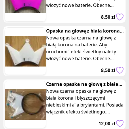
włożyć nowe baterie. Obecne
świecą już bardzo delikatnie. Przez
8,50 zł
to n
Opaska na głowę z biała korona
bez baterii
Nowa opaska czarna na głowę z
białą korona na baterie. Aby
uruchomić efekt świetlny należy
włożyć nowe baterie. Obecne
świecą już bardzo delikatnie. Przez
8,50 zł
to ni
Czarna opaska na głowę z biała
korona na baterie
Nowa czarna opaska na głowę z
biała korona i błyszczącymi
niebieskimi a’la brylantami. Posiada
włącznik efektu świetlnego.
Wymiary: 20 x 14 x 2 cm. Opaska
12,00 zł
jest