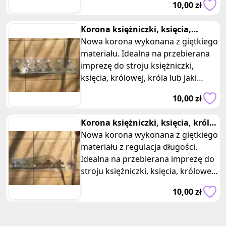
10,00 zł
Korona księżniczki, księcia,
królowej króla koła
Nowa korona wykonana z giętkiego
materiału. Idealna na przebierana
imprezę do stroju księżniczki,
księcia, królowej, króla lub jaki
zabawka dla dzieci. Wymiary:
10,00 zł
Korona księżniczki, księcia, króla,
królowej
Nowa korona wykonana z giętkiego
materiału z regulacja długości.
Idealna na przebierana imprezę do
stroju księżniczki, księcia, królowej,
króla lub jaki zabawka
10,00 zł