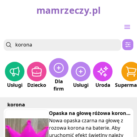
mamrzeczy.pl
Dla
Usługi
Dziecko
Usługi
Uroda
Superma
firm
korona
Opaska na głowę różowa korona
na baterie z „brylantami”
Nowa opaska czarna na głowę z
rozowa korona na baterie. Aby
uruchomić efekt świetlny należy