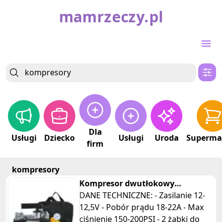
mamrzeczy.pl
Dla
Usługi
Dziecko
Usługi
Uroda
Superma
firm
kompresory
Kompresor dwutłokowy
sprężarka 12V (Nowy)
DANE TECHNICZNE: - Zasilanie 12-
12,5V - Pobór prądu 18-22A - Max
ciśnienie 150-200PSI - 2 żabki do