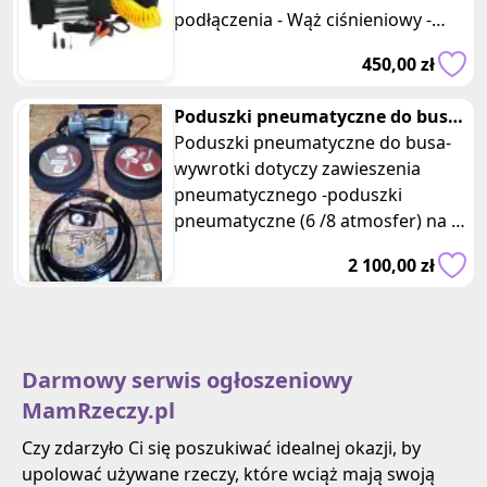
podłączenia - Wąż ciśnieniowy -
Moc 250W - Czas pracy < 20min
450,00 zł
Poduszki pneumatyczne do busa -
wywrotki (Nowy)
Poduszki pneumatyczne do busa-
wywrotki dotyczy zawieszenia
pneumatycznego -poduszki
pneumatyczne (6 /8 atmosfer) na 2
-a otwory montażowe -2szt -zegar
2 100,00 zł
-1szt -
Darmowy serwis ogłoszeniowy
MamRzeczy.pl
Czy zdarzyło Ci się poszukiwać idealnej okazji, by
upolować używane rzeczy, które wciąż mają swoją