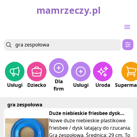
mamrzeczy.pl
Dla
Usługi
Dziecko
Usługi
Uroda
Superma
firm
gra zespołowa
Duże niebieskie friesbee dysk
latający do rzucania
Nowe duże niebieskie plastikowe
friesbee / dysk latający do rzucania.
Gra zespołowa. Średnica: 29 cm. To