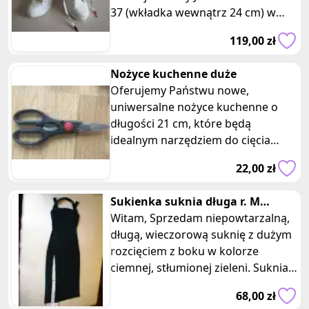
37 (wkładka wewnątrz 24 cm) w
kolorze białym. Buty pod kostkę,
119,00 zł
Nożyce kuchenne duże
Oferujemy Państwu nowe,
uniwersalne nożyce kuchenne o
długości 21 cm, które będą
idealnym narzędziem do cięcia
różnego rodzaju produktów w
22,00 zł
kuchni. Nożyce wykona
Sukienka suknia długa r. M
karnawał studniówka wesele
Witam, Sprzedam niepowtarzalną,
uroczy
długą, wieczorową suknię z dużym
rozcięciem z boku w kolorze
ciemnej, stłumionej zieleni. Suknia
wykonana jest z eleganckieg
68,00 zł