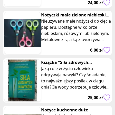
24,00 zł
Twojej
Nożyczki małe zielone niebieskie
różowe ostre konce
Nieużywane małe nożyczki do cięcia
papieru. Dostępne w kolorze
niebieskim, różowym lub zielonym.
Metalowe z rączką z tworzywa
sztucznego. Długość: 13 cm. Oferta
6,00 zł
Książka "Siła zdrowych
nawyków" Joseph Mercola
Jaką rolę w życiu człowieka
odgrywają nawyki? Czy śniadanie,
to najważniejszy posiłek w ciągu
dnia? Ile wody potrzebuje człowiek?
Czy faktycznie "śmiech to zdro
25,00 zł
Nożyce kuchenne duże