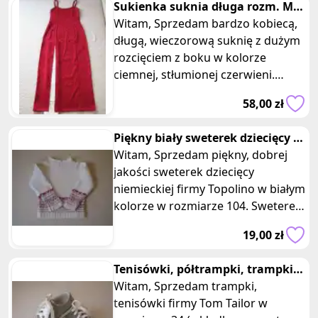
Sukienka suknia długa rozm. M
na karnawał studniówkę wesele
Witam, Sprzedam bardzo kobiecą,
długą, wieczorową suknię z dużym
rozcięciem z boku w kolorze
ciemnej, stłumionej czerwieni.
Suknia wykonana jest z elegancki
58,00 zł
Piękny biały sweterek dziecięcy z
pasem wzorów r. 104 Topoli
Witam, Sprzedam piękny, dobrej
jakości sweterek dziecięcy
niemieckiej firmy Topolino w białym
kolorze w rozmiarze 104. Sweterek
jest ciepły i przyjemny w do
19,00 zł
Tenisówki, półtrampki, trampki
Tom Tailor, rozm. 34
Witam, Sprzedam trampki,
tenisówki firmy Tom Tailor w