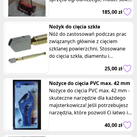
Kosiarka o mocnej, metalowej
185,00 zł
konstrukcji,
Nożyk do cięcia szkła
Nóż do zastosowań podczas prac
związanych głównie z cięciem
szklanej powierzchni. Stosowane
do cięcia szkła, diamentu i
minerałów. Mini rozmiar, łatwy do
25,00 zł
przeno
Nożyce do cięcia PVC max. 42 mm
Nożyce do cięcia PVC max. 42 mm -
skuteczne narzędzie dla każdego
majsterkowicza! Jeśli potrzebujesz
narzędzia, które pozwoli Ci łatwo i
precyzyjnie ciąć rury
40,00 zł