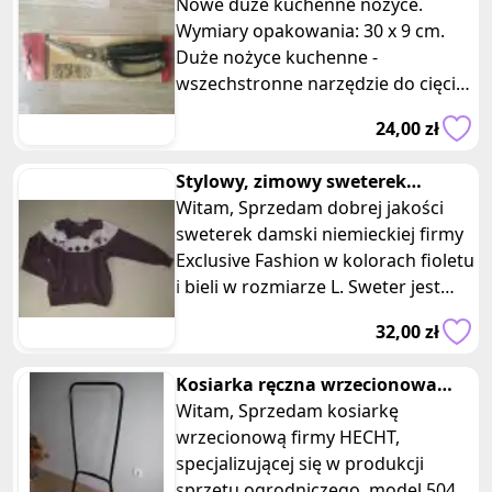
Nowe duże kuchenne nożyce.
Wymiary opakowania: 30 x 9 cm.
Duże nożyce kuchenne -
wszechstronne narzędzie do cięcia i
krojenia, niezastąpione narzędzie w
24,00 zł
Twojej
Stylowy, zimowy sweterek
damski, rozm. L
Witam, Sprzedam dobrej jakości
sweterek damski niemieckiej firmy
Exclusive Fashion w kolorach fioletu
i bieli w rozmiarze L. Sweter jest
ciepły i miękki w do
32,00 zł
Kosiarka ręczna wrzecionowa
Hecht
Witam, Sprzedam kosiarkę
wrzecionową firmy HECHT,
specjalizującej się w produkcji
sprzętu ogrodniczego, model 504.