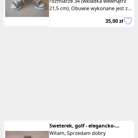
rozmiarze 34 (wkładka wewnątrz
21,5 cm). Obuwie wykonane jest z
mocnej tkaniny bawełnianej w
35,00 zł
kolorze j
Sweterek, golf - elegancko-
sportowy, rozm. M
Witam, Sprzedam dobry