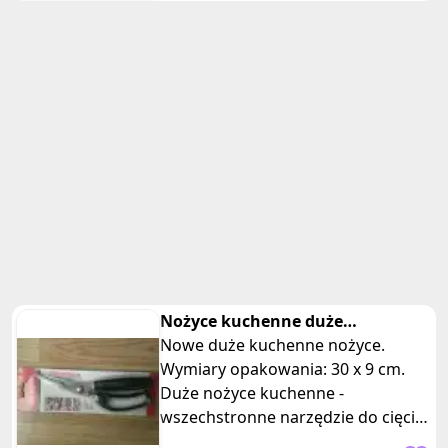
Nożyce kuchenne duże
przezroczyste opakowanie
Nowe duże kuchenne nożyce.
Wymiary opakowania: 30 x 9 cm.
Duże nożyce kuchenne -
wszechstronne narzędzie do cięcia i
krojenia, niezastąpione narzędzie w