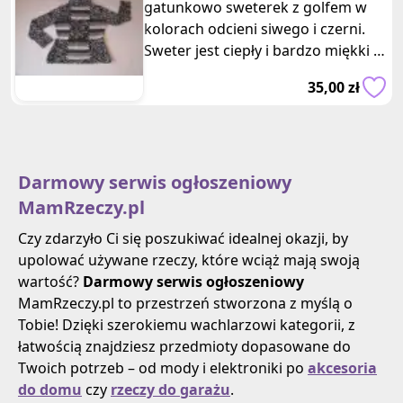
gatunkowo sweterek z golfem w
kolorach odcieni siwego i czerni.
Sweter jest ciepły i bardzo miękki w
dotyku – nie gryzie i nie gniecie
35,00 zł
Darmowy serwis ogłoszeniowy
MamRzeczy.pl
Czy zdarzyło Ci się poszukiwać idealnej okazji, by
upolować używane rzeczy, które wciąż mają swoją
wartość?
Darmowy serwis ogłoszeniowy
MamRzeczy.pl to przestrzeń stworzona z myślą o
Tobie! Dzięki szerokiemu wachlarzowi kategorii, z
łatwością znajdziesz przedmioty dopasowane do
Twoich potrzeb – od mody i elektroniki po
akcesoria
do domu
czy
rzeczy do garażu
.