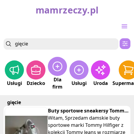
mamrzeczy.pl
Dla
Usługi
Dziecko
Usługi
Uroda
Superma
firm
gięcie
Buty sportowe sneakersy Tommy
Witam, Sprzedam damskie buty
Jeans rozm. 37 Tommy Hilfiger
sportowe marki Tommy Hilfiger z
kolekcji Tommy Jeans w rozmiarze