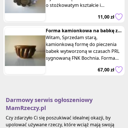
o stożkowatym kształcie i
wyprofilowanych karbowanych
11,00 zł
ściankach, wy
Forma kamionkowa na babkę z
kominem - tuleją FNK Bochnia
Witam, Sprzedam starą,
kamionkową formę do pieczenia
babek wytworzoną w czasach PRL
sygnowaną FNK Bochnia. Forma
wykonana jest z ceramiki
67,00 zł
kamionkowej, chara
Darmowy serwis ogłoszeniowy
MamRzeczy.pl
Czy zdarzyło Ci się poszukiwać idealnej okazji, by
upolować używane rzeczy, które wciąż mają swoją