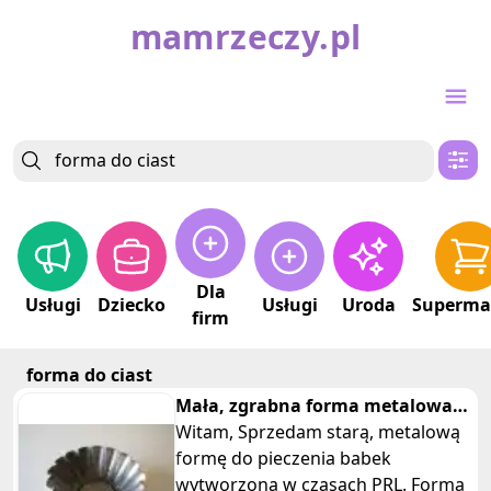
mamrzeczy.pl
Dla
Usługi
Dziecko
Usługi
Uroda
Superma
firm
forma do ciast
Mała, zgrabna forma metalowa
na babkę PRL
Witam, Sprzedam starą, metalową
formę do pieczenia babek
wytworzoną w czasach PRL. Forma