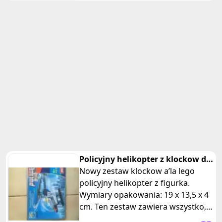
Policyjny helikopter z klockow dla
dzieci
Nowy zestaw klockow a’la lego
policyjny helikopter z figurka.
Wymiary opakowania: 19 x 13,5 x 4
cm. Ten zestaw zawiera wszystko,
czego potrzebujesz, aby wcielić