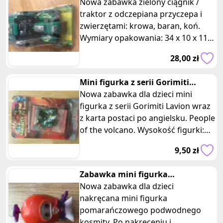
z przyczepa i zwierzętami
Nowa zabawka zielony ciągnik /
traktor z odczepiana przyczepa i
zwierzętami: krowa, baran, koń.
Wymiary opakowania: 34 x 10 x 11
cm. Idealny dla dzieci kochając
28,00 zł
Mini figurka z serii Gorimiti
Lavion z karta postaci po ang
Nowa zabawka dla dzieci mini
figurka z serii Gorimiti Lavion wraz
z karta postaci po angielsku. People
of the volcano. Wysokość figurki:
4,5 cm. Wymiary opakowa
9,50 zł
Zabawka mini figurka
pomaranczowego kosmity
Nowa zabawka dla dzieci
nakręcana
nakręcana mini figurka
pomarańczowego podwodnego
kosmity. Po nakręceniu i