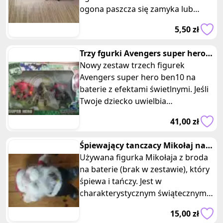
ogona paszcza się zamyka lub
otwiera. Tak samo przy zmaknieciu
5,50 zł
pyska og
Trzy fgurki Avengers super hero
ben10 baterie efekt świetlny
Nowy zestaw trzech figurek
Avengers super hero ben10 na
baterie z efektami świetlnymi. Jeśli
Twoje dziecko uwielbia
superbohaterów i chce mieć swoje
41,00 zł
własne Ave
Śpiewający tanczacy Mikołaj na
baterie z workiem prezentow
Używana figurka Mikołaja z broda
na baterie (brak w zestawie), który
śpiewa i tańczy. Jest w
charakterystycznym świątecznym
ubraniu, czerwona czapka i kurtka,
15,00 zł
c