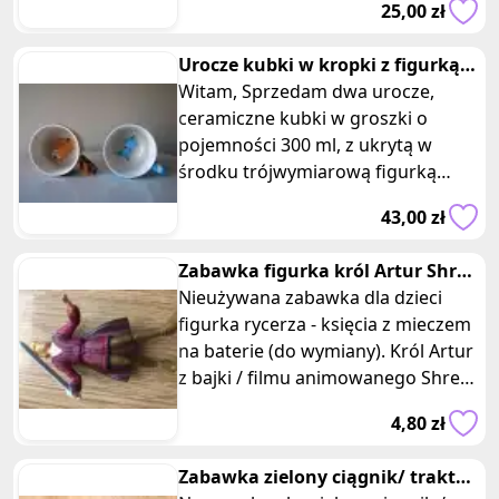
25,00 zł
Urocze kubki w kropki z figurką
delfina i pieska w środku 3D
Witam, Sprzedam dwa urocze,
ceramiczne kubki w groszki o
pojemności 300 ml, z ukrytą w
środku trójwymiarową figurką
sympatycznego zwierzaczka.
43,00 zł
Wnętrze kubk
Zabawka figurka król Artur Shrek
z mieczem Mcdonalds
Nieużywana zabawka dla dzieci
figurka rycerza - księcia z mieczem
na baterie (do wymiany). Król Artur
z bajki / filmu animowanego Shrek
3 produkcji DreamWorks.
4,80 zł
Zabawka zielony ciągnik/ traktor