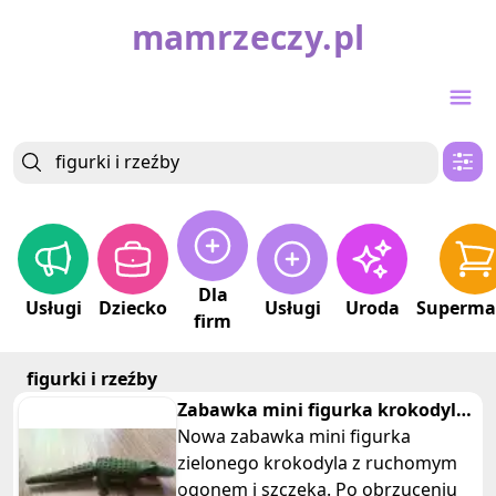
mamrzeczy.pl
Dla
Usługi
Dziecko
Usługi
Uroda
Superma
firm
figurki i rzeźby
Zabawka mini figurka krokodyla
z ruchomym ogonem i szczeka
Nowa zabawka mini figurka
zielonego krokodyla z ruchomym
ogonem i szczeka. Po obrzuceniu