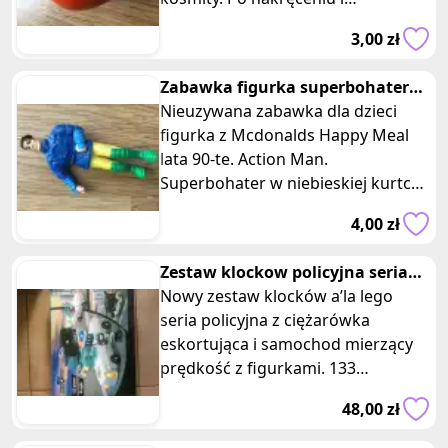
postawieniu na podłodze figurka
3,00 zł
zaczyna się podnosić na swoich
Zabawka figurka superbohatera
action man z Mcdonalds
Nieuzywana zabawka dla dzieci
figurka z Mcdonalds Happy Meal
lata 90-te. Action Man.
Superbohater w niebieskiej kurtce,
żółtych spodniach i zielonych
4,00 zł
butach. Ru
Zestaw klockow policyjna seria
dwa auta figurki
Nowy zestaw klocków a’la lego
seria policyjna z ciężarówka
eskortująca i samochod mierzący
prędkość z figurkami. 133
elementy. Dla dzieci powyżej 6 lat.
48,00 zł
Wymiary