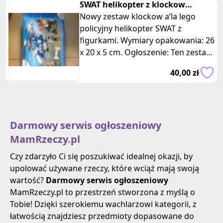
SWAT helikopter z klockow
policyjny
Nowy zestaw klockow a’la lego
policyjny helikopter SWAT z
figurkami. Wymiary opakowania: 26
x 20 x 5 cm. Ogłoszenie: Ten zestaw
zawiera wszystko, czego potrzeb
40,00 zł
Darmowy serwis ogłoszeniowy
MamRzeczy.pl
Czy zdarzyło Ci się poszukiwać idealnej okazji, by
upolować używane rzeczy, które wciąż mają swoją
wartość?
Darmowy serwis ogłoszeniowy
MamRzeczy.pl to przestrzeń stworzona z myślą o
Tobie! Dzięki szerokiemu wachlarzowi kategorii, z
łatwością znajdziesz przedmioty dopasowane do