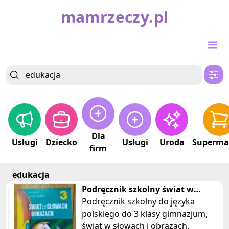
mamrzeczy.pl
Dla
Usługi
Dziecko
Usługi
Uroda
Superma
firm
edukacja
Podręcznik szkolny świat w
słowach i obrazach 3 język polski
Podręcznik szkolny do języka
polskiego do 3 klasy gimnazjum,
świat w słowach i obrazach.