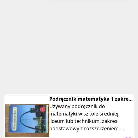
Podręcznik matematyka 1 zakres
podstawowy z rozszerzonym LO
Używany podręcznik do
matematyki w szkole średniej,
liceum lub technikum, zakres
podstawowy z rozszerzeniem.
Matematyka z plusem. Autorzy: