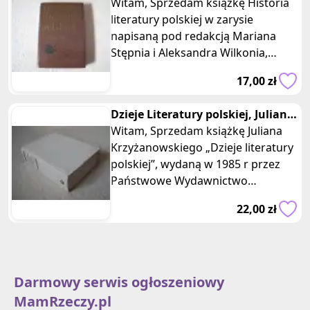
Witam, Sprzedam książkę Historia
zarysie M. Stępień, Wydanie
literatury polskiej w zarysie
napisaną pod redakcją Mariana
Stępnia i Aleksandra Wilkonia,
wydaną w 1978 r. przez Państwowe
17,00 zł
W
Dzieje Literatury polskiej, Julian
Krzyżanowski PWN
Witam, Sprzedam książkę Juliana
Krzyżanowskiego „Dzieje literatury
polskiej”, wydaną w 1985 r przez
Państwowe Wydawnictwo
Naukowe. Książka zszywana w
22,00 zł
twarde
Darmowy serwis ogłoszeniowy
MamRzeczy.pl