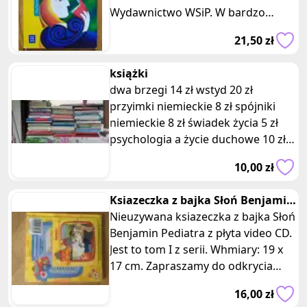
Wydawnictwo WSiP. W bardzo
dobrym stanie, czysty, niepopisana.
21,50 zł
Mam do
książki
dwa brzegi 14 zł wstyd 20 zł
przyimki niemieckie 8 zł spójniki
niemieckie 8 zł świadek życia 5 zł
psychologia a życie duchowe 10 zł
Andrzej mleczko tylko dla d
10,00 zł
Ksiazeczka z bajka Słoń Benjamin
Pediatra z płyta CD tom I
Nieuzywana ksiazeczka z bajka Słoń
Benjamin Pediatra z płyta video CD.
Jest to tom I z serii. Whmiary: 19 x
17 cm. Zapraszamy do odkrycia
wyjątkowej kolekcji "S
16,00 zł