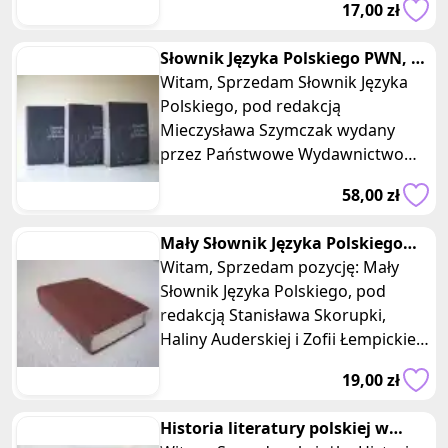
17,00 zł
Marcin Karpiński, Mał
Słownik Języka Polskiego PWN, 3
tomy, red. M. Szymczak
Witam, Sprzedam Słownik Języka
Polskiego, pod redakcją
Mieczysława Szymczak wydany
przez Państwowe Wydawnictwo
Naukowe, Warszawa 1984 r (1978-
58,00 zł
1981) – wydanie
Mały Słownik Języka Polskiego
PWN, red. Stanisław Skorupka
Witam, Sprzedam pozycję: Mały
Słownik Języka Polskiego, pod
redakcją Stanisława Skorupki,
Haliny Auderskiej i Zofii Łempickiej
Wydawnictwo Państwowe Wydawn
19,00 zł
Historia literatury polskiej w