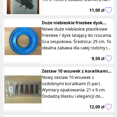
Popescu (Ur. 1935), prozaik,
11,00 zł
Duże niebieskie friesbee dysk
latający do rzucania
Nowe duże niebieskie plastikowe
friesbee / dysk latający do rzucania.
Gra zespołowa. Średnica: 29 cm. To
idealna zabawa dla całej rodziny i
świetna gra zespołow
9,50 zł
Zestaw 10 wsuwek z koralikami
różne wzory
Nowy zestaw 10 wsuwek z
ozdobnymi koralikami (5 par).
Wymiary opakowania: 21 x 9 cm.
Dodadzą blasku i elegancji do
fryzury Twojego dziecka! Cechy: 1.
12,00 zł
Stylowy d