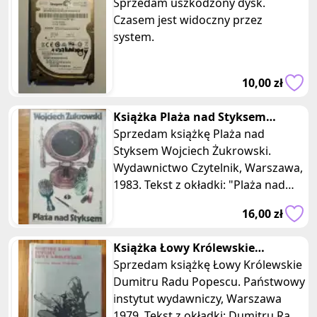
uszkodzony
Sprzedam uszkodzony dysk.
Czasem jest widoczny przez
system.
10,00 zł
Książka Plaża nad Styksem
Wojciech Żukrowski czytelnik
Sprzedam książkę Plaża nad
Styksem Wojciech Żukrowski.
Wydawnictwo Czytelnik, Warszawa,
1983. Tekst z okładki: "Plaża nad
Styksem" jest próbą skrótowego
16,00 zł
pokazan
Książka Łowy Królewskie
Dumitru Radu Popescu 1979
Sprzedam książkę Łowy Królewskie
Dumitru Radu Popescu. Państwowy
instytut wydawniczy, Warszawa
1979. Tekst z okładki: Dumitru Radu