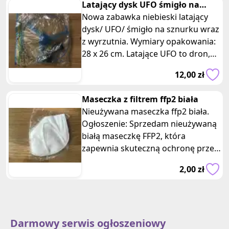
Latający dysk UFO śmigło na
sznurku niebieski
Nowa zabawka niebieski latający
dysk/ UFO/ śmigło na sznurku wraz
z wyrzutnia. Wymiary opakowania:
28 x 26 cm. Latające UFO to dron,
który wystrzelony za pomocą
12,00 zł
Maseczka z filtrem ffp2 biała
Nieużywana maseczka ffp2 biała.
Ogłoszenie: Sprzedam nieużywaną
białą maseczkę FFP2, która
zapewnia skuteczną ochronę przed
pyłami, aerozolami i drobnymi cząst
2,00 zł
Darmowy serwis ogłoszeniowy