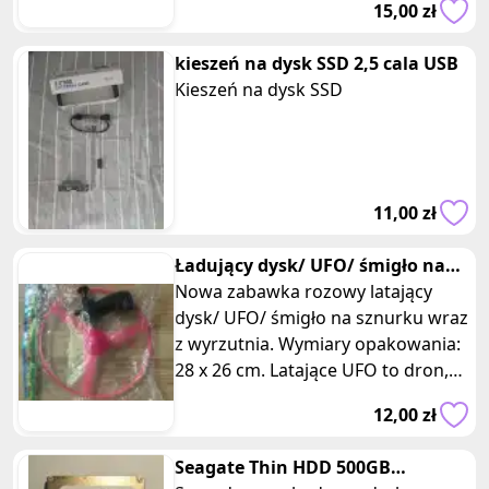
15,00 zł
kieszeń na dysk SSD 2,5 cala USB
Kieszeń na dysk SSD
11,00 zł
Ładujący dysk/ UFO/ śmigło na
sznurku rozowy
Nowa zabawka rozowy latający
dysk/ UFO/ śmigło na sznurku wraz
z wyrzutnia. Wymiary opakowania:
28 x 26 cm. Latające UFO to dron,
który wystrzelony za pomocą ob
12,00 zł
Seagate Thin HDD 500GB