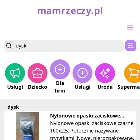
mamrzeczy.pl
Dla
Usługi
Dziecko
Usługi
Uroda
Superma
firm
dysk
Nylonowe opaski zaciskowe
czarne 160x2,5 geko
Nylonowe opaski zaciskowe czarne
160x2,5. Potocznie nazywane
trytytkami. Nowe, nierozpakowane.