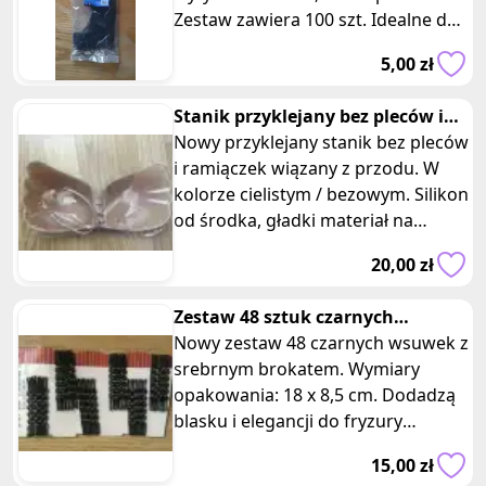
Zestaw zawiera 100 szt. Idealne do
szybkie przymocowania. Jeśli
5,00 zł
Stanik przyklejany bez pleców i
ramiączek cielisty bezowy
Nowy przyklejany stanik bez pleców
i ramiączek wiązany z przodu. W
kolorze cielistym / bezowym. Silikon
od środka, gładki materiał na
zewnątrz. Rozmiar A / B lu
20,00 zł
Zestaw 48 sztuk czarnych
wsuwek z brokatem
Nowy zestaw 48 czarnych wsuwek z
srebrnym brokatem. Wymiary
opakowania: 18 x 8,5 cm. Dodadzą
blasku i elegancji do fryzury
Twojego dziecka! Cechy: 1. Stylowy
15,00 zł
d