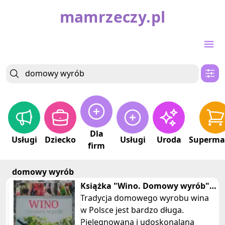
mamrzeczy.pl
Dla
Usługi
Dziecko
Usługi
Uroda
Superma
firm
domowy wyrób
Książka "Wino. Domowy wyrób" -
Praca zbiorowa
Tradycja domowego wyrobu wina
w Polsce jest bardzo długa.
Pielęgnowana i udoskonalana