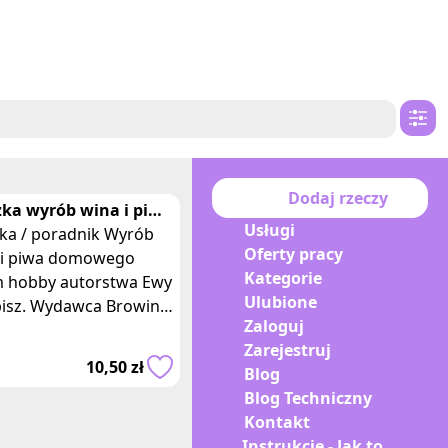
Dodaj rzeczy
żka wyrób wina i piwa
Usługi
owego moim hobby
żka / poradnik Wyrób
Oferty pracy
in kwapysz
 i piwa domowego
Kategorie
 hobby autorstwa Ewy
Ulubione
isz. Wydawca Browin.
Zaloguj
ządzanie wspaniałych
Zarejestruj
i piw w gospodarstwach
10,50 zł
Blog
wych, d
Blog Techniczny
Kontakt
Instrukcje - Jak to