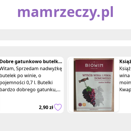
mamrzeczy.pl
Dobre gatunkowo butelki
Ksią
na domowe wino 0,7 l
Witam, Sprzedam nadwyżkę
dom
Ksią
butelek po winie, o
biow
wina
pojemności 0,7 l. Butelki
moim
bardzo dobrego gatunku,
Kwap
wykonane są z ciemnego
Spor
szkła, lekko zwężane ku
win 
2,90 zł
dołowi, z głęb
domo