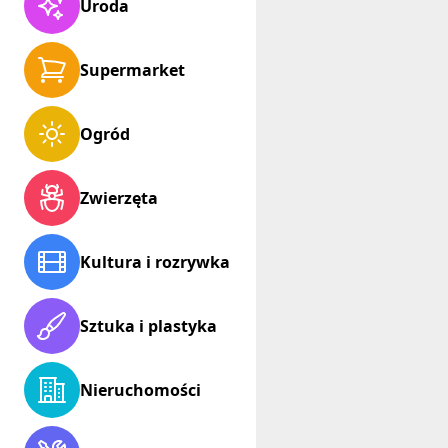
Uroda
Supermarket
Ogród
Zwierzęta
Kultura i rozrywka
Sztuka i plastyka
Nieruchomości