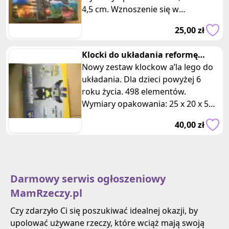
4,5 cm. Wznoszenie się w
powietrze, mocne silniki pracujące
25,00 zł
na pełnych obr
Klocki do układania reformę
blocks
Nowy zestaw klockow a’la lego do
układania. Dla dzieci powyżej 6
roku życia. 498 elementów.
Wymiary opakowania: 25 x 20 x 5
cm. Ciesz się niekończącą się
40,00 zł
zabawą
Darmowy serwis ogłoszeniowy
MamRzeczy.pl
Czy zdarzyło Ci się poszukiwać idealnej okazji, by
upolować używane rzeczy, które wciąż mają swoją