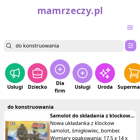
mamrzeczy.pl
Dla
Usługi
Dziecko
Usługi
Uroda
Superma
firm
do konstruowania
Samolot do składania z klockow
śmigłowiec bomber
Nowa układanka z klockow
samolot, śmigłowiec, bomber.
Wymiary opakowania: 17,5 x 14 x