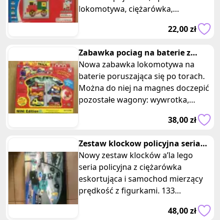
lokomotywa, ciężarówka,
helikopter, statek. Posiadam dwie
22,00 zł
takie same sztuki,
Zabawka pociag na baterie z
wagonami na torach
Nowa zabawka lokomotywa na
baterie poruszająca się po torach.
Można do niej na magnes doczepić
pozostałe wagony: wywrotka,
betoniarka, ciężarówka z hakiem.
38,00 zł
Sam
Zestaw klockow policyjna seria
dwa auta figurki
Nowy zestaw klocków a’la lego
seria policyjna z ciężarówka
eskortująca i samochod mierzący
prędkość z figurkami. 133
elementy. Dla dzieci powyżej 6 lat.
48,00 zł
Wymiary