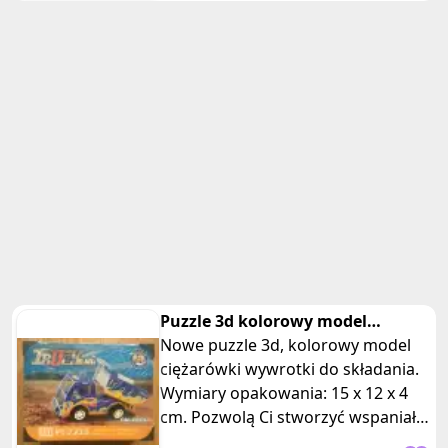
Puzzle 3d kolorowy model
ciężarówki wywrotki
Nowe puzzle 3d, kolorowy model
ciężarówki wywrotki do składania.
Wymiary opakowania: 15 x 12 x 4
cm. Pozwolą Ci stworzyć wspaniały i
kolorowy model ciężarówki w