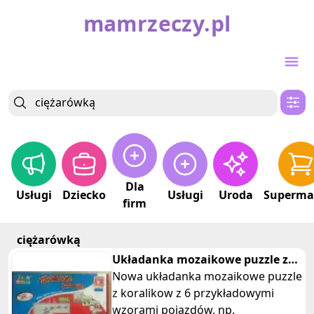
mamrzeczy.pl
Dla
Usługi
Dziecko
Usługi
Uroda
Superma
firm
ciężarówką
Układanka mozaikowe puzzle z
koralikow pojazdy
Nowa układanka mozaikowe puzzle
z koralikow z 6 przykładowymi
wzorami pojazdów, np.