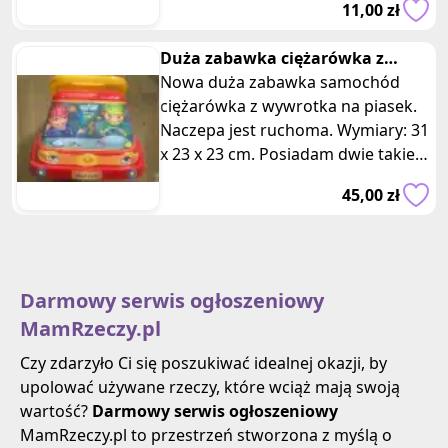
11,00 zł
Duża zabawka ciężarówka z
wywrotka na piasek
Nowa duża zabawka samochód
ciężarówka z wywrotka na piasek.
Naczepa jest ruchoma. Wymiary: 31
x 23 x 23 cm. Posiadam dwie takie
same sztuki, oferta dotyczy jedn
45,00 zł
Darmowy serwis ogłoszeniowy
MamRzeczy.pl
Czy zdarzyło Ci się poszukiwać idealnej okazji, by
upolować używane rzeczy, które wciąż mają swoją
wartość?
Darmowy serwis ogłoszeniowy
MamRzeczy.pl to przestrzeń stworzona z myślą o