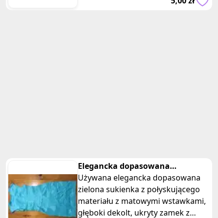
5,00 zł
reporterów, w którym
Elegancka dopasowana
seledynowa sukienka
Używana elegancka dopasowana
połyskująca
zielona sukienka z połyskującego
materiału z matowymi wstawkami,
głęboki dekolt, ukryty zamek z