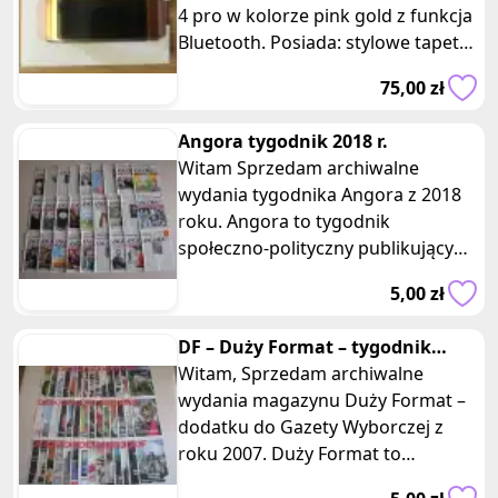
4 pro w kolorze pink gold z funkcja
Bluetooth. Posiada: stylowe tapety
zegarka, wykresy aktywności, wbu
75,00 zł
Angora tygodnik 2018 r.
Witam Sprzedam archiwalne
wydania tygodnika Angora z 2018
roku. Angora to tygodnik
społeczno-polityczny publikujący
przedruki najciekawszych
5,00 zł
artykułów z różn
DF – Duży Format – tygodnik
Gazety Wyborczej z roku 2007
Witam, Sprzedam archiwalne
wydania magazynu Duży Format –
dodatku do Gazety Wyborczej z
roku 2007. Duży Format to
cotygodniowy magazyn