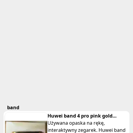
band
Huwei band 4 pro pink gold
Bluetooth opaska na rękę
Używana opaska na rękę,
interaktywny zegarek. Huwei band