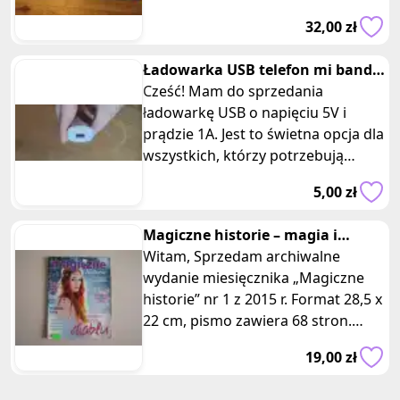
boku. Bandażowa sukienka w stylu
32,00 zł
la
Ładowarka USB telefon mi band
Cześć! Mam do sprzedania
e-papieros słuchawki 5V 1A
ładowarkę USB o napięciu 5V i
prądzie 1A. Jest to świetna opcja dla
wszystkich, którzy potrzebują
ładowarki do swojego telefonu,
5,00 zł
table
Magiczne historie – magia i
ezoteryka, nr 1 z 2015 r.
Witam, Sprzedam archiwalne
wydanie miesięcznika „Magiczne
historie” nr 1 z 2015 r. Format 28,5 x
22 cm, pismo zawiera 68 stron.
Miesięcznik poświęcony magii
19,00 zł