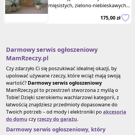
mięsistych, zielono-niebieskawych
liściach. Agawy mają już sporo lat,
175,00 zł
mają
Darmowy serwis ogłoszeniowy
MamRzeczy.pl
Czy zdarzyło Ci się poszukiwać idealnej okazji, by
upolować używane rzeczy, które wciąż mają swoją
wartość?
Darmowy serwis ogłoszeniowy
MamRzeczy.pl to przestrzeń stworzona z myślą o
Tobie! Dzięki szerokiemu wachlarzowi kategorii, z
łatwością znajdziesz przedmioty dopasowane do
Twoich potrzeb – od mody i elektroniki po
akcesoria
do domu
czy
rzeczy do garażu
.
Darmowy serwis ogłoszeniowy, który