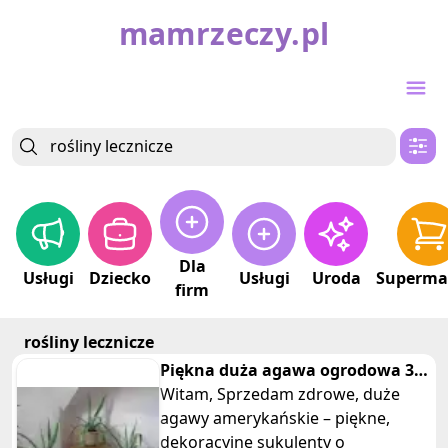
mamrzeczy.pl
Dla
Usługi
Dziecko
Usługi
Uroda
Superma
firm
rośliny lecznicze
Piękna duża agawa ogrodowa 3
szt
Witam, Sprzedam zdrowe, duże
agawy amerykańskie – piękne,
dekoracyjne sukulenty o